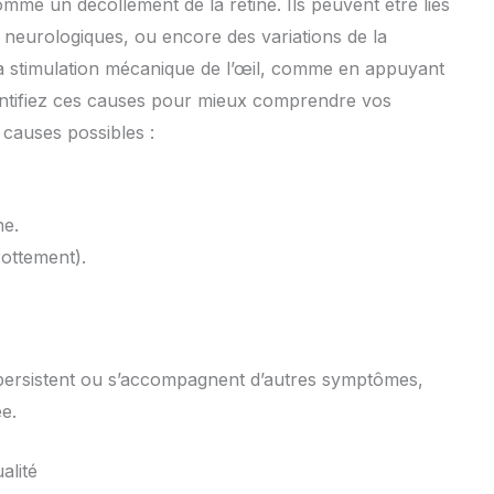
omme un décollement de la rétine. Ils peuvent être liés
 neurologiques, ou encore des variations de la
e la stimulation mécanique de l’œil, comme en appuyant
entifiez ces causes pour mieux comprendre vos
 causes possibles :
ne.
rottement).
persistent ou s’accompagnent d’autres symptômes,
e.
alité